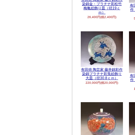
染錦金・プラチナ彩松竹
有
梅亀絵飾り皿（径19ｃ
作
ｍ）
26,400円(税2,400円)
有田焼 陶芸家 藤井錦彩作
染錦プラチナ彩兎絵飾り
有
大皿（径30.8ｃｍ）
作
220,000円(税20,000円)