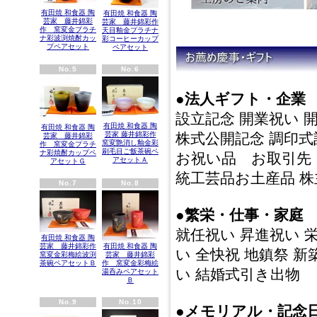
有田焼 和食器 陶
有田焼 和食器 陶
芸家 藤井錦彩
芸家 藤井錦彩作
作 窯変金プラチ
天目釉金プラチナ
ナ彩波渕焼酎カッ
彩コーヒーカップ
プペアセット
ペアセット
No.5
No.6
●法人ギフト・企業
設立記念 開業祝い 
有田焼 和食器 陶
有田焼 和食器 陶
芸家 藤井錦彩作
株式公開記念 調印式
芸家 藤井錦彩
窯変艶消し釉金彩
作 窯変金プラチ
刷毛目ご飯茶碗ペ
ナ彩焼酎カップペ
お祝い品 お取引先
アセットＡ
アセットＧ
統工芸品お土産品 
No.7
No.8
●繁栄・仕事・家庭
就任祝い 昇進祝い 
有田焼 和食器 陶
有田焼 和食器 陶
芸家 藤井錦彩作
い 全快祝 地鎮祭 新
芸家 藤井錦彩
窯変金彩梅絵波渕
作 窯変金彩梅絵
茶碗ペアセットＢ
い 結婚式引き出物
湯呑みペアセット
Ｂ
No.9
No.10
●メモリアル・記念