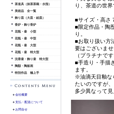
茶道具（抹茶茶碗・水指）
り、茶道の世界
美術品 全一覧
飾り皿（大皿・絵皿）
■サイズ・高さ
香炉・飾り香炉
■限定作品・陶
花瓶・壷 小型
り。
花瓶・壷 中型
■お取り扱い方
花瓶・壷 大型
要はございませ
花瓶・壷 特大型
（プラチナです
沈香壷・飾り壷 特大型
■手造り・手描
陶額・陶板画
ます。
特別作品 極上手
※油滴天目釉な
たいのですが、
多少異なって見
会社概要
支払・配送について
お問合せ