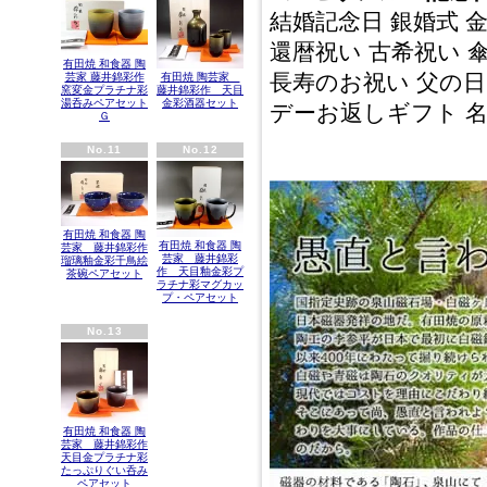
結婚記念日 銀婚式 
還暦祝い 古希祝い 
有田焼 和食器 陶
長寿のお祝い 父の日
芸家 藤井錦彩作
有田焼 陶芸家
窯変金プラチナ彩
藤井錦彩作 天目
湯呑みペアセット
金彩酒器セット
デーお返しギフト 
Ｇ
No.11
No.12
有田焼 和食器 陶
有田焼 和食器 陶
芸家 藤井錦彩作
芸家 藤井錦彩
瑠璃釉金彩千鳥絵
作 天目釉金彩プ
茶碗ペアセット
ラチナ彩マグカッ
プ・ペアセット
No.13
有田焼 和食器 陶
芸家 藤井錦彩作
天目金プラチナ彩
たっぷりぐい呑み
ペアセット