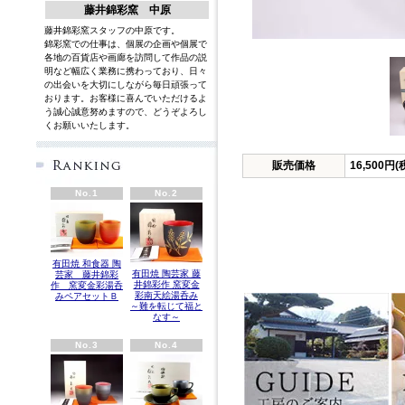
藤井錦彩窯 中原
藤井錦彩窯スタッフの中原です。
錦彩窯での仕事は、個展の企画や個展で
各地の百貨店や画廊を訪問して作品の説
明など幅広く業務に携わっており、日々
の出会いを大切にしながら毎日頑張って
おります。お客様に喜んでいただけるよ
う誠心誠意努めますので、どうぞよろし
くお願いいたします。
英語
販売価格
16,500円(
No.1
No.2
有田焼 和食器 陶
有田焼 陶芸家 藤
芸家 藤井錦彩
井錦彩作 窯変金
作 窯変金彩湯呑
彩南天絵湯呑み
みペアセットＢ
～難を転じて福と
なす～
No.3
No.4