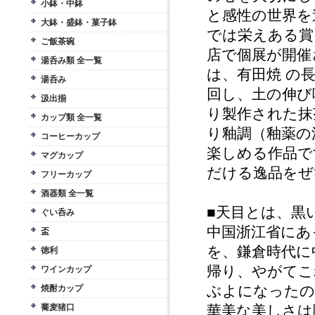
小鉢・中鉢
と感性の世界を
大鉢・盛鉢・菓子鉢
では栄えある賞
ご飯茶碗
店で個展が開催
湯呑み類 全一覧
は、有田焼 の
湯呑み
回し、土の伸び
汲出揃
り製作された抹
カップ類 全一覧
り釉調（釉薬の
コーヒーカップ
楽しめる作品で
マグカップ
だける逸品をぜ
フリーカップ
酒器類 全一覧
■天目とは、黒
ぐい呑み
中国浙江省にあ
盃
を、鎌倉時代に
徳利
帰り、やがてこ
ワインカップ
ぶよになったの
焼酎カップ
蕎麦猪口
華美な美しさは