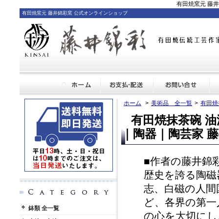
有田焼窯元 藤
有田焼窯元 藤井錦彩窯 公式オンラインショップ
ホーム
>
美術品 全一覧
>
有田焼
有田焼抹茶碗 
｜陶器｜陶芸家 藤
■作者の藤井錦
歴史を誇る陶磁
志、白磁の人間
ど、各界の第一
鉢類 全一覧
の心を大切にし