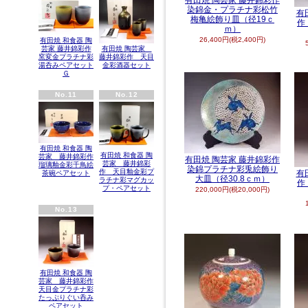
有田焼 陶芸家 藤井錦彩作
染錦金・プラチナ彩松竹
有
梅亀絵飾り皿（径19ｃ
作
ｍ）
26,400円(税2,400円)
有田焼 和食器 陶
芸家 藤井錦彩作
有田焼 陶芸家
窯変金プラチナ彩
藤井錦彩作 天目
湯呑みペアセット
金彩酒器セット
Ｇ
No.11
No.12
有田焼 和食器 陶
有田焼 和食器 陶
芸家 藤井錦彩作
有田焼 陶芸家 藤井錦彩作
芸家 藤井錦彩
瑠璃釉金彩千鳥絵
染錦プラチナ彩兎絵飾り
作 天目釉金彩プ
有
茶碗ペアセット
大皿（径30.8ｃｍ）
ラチナ彩マグカッ
作
プ・ペアセット
220,000円(税20,000円)
No.13
有田焼 和食器 陶
芸家 藤井錦彩作
天目金プラチナ彩
たっぷりぐい呑み
ペアセット