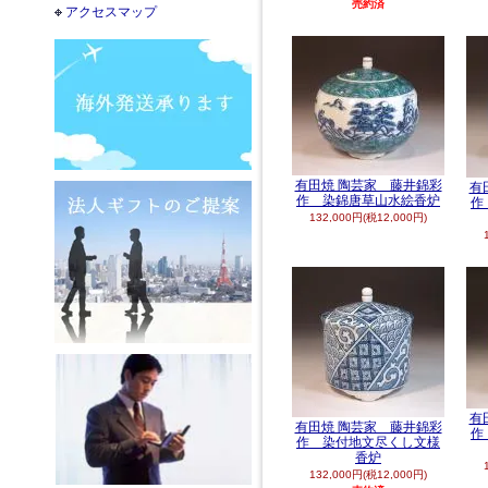
売約済
アクセスマップ
有田焼 陶芸家 藤井錦彩
有
作 染錦唐草山水絵香炉
作
132,000円(税12,000円)
有
有田焼 陶芸家 藤井錦彩
作
作 染付地文尽くし文様
香炉
132,000円(税12,000円)