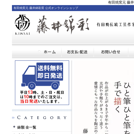
有田焼窯元 藤
有田焼窯元 藤井錦彩窯 公式オンラインショップ
鉢類 全一覧