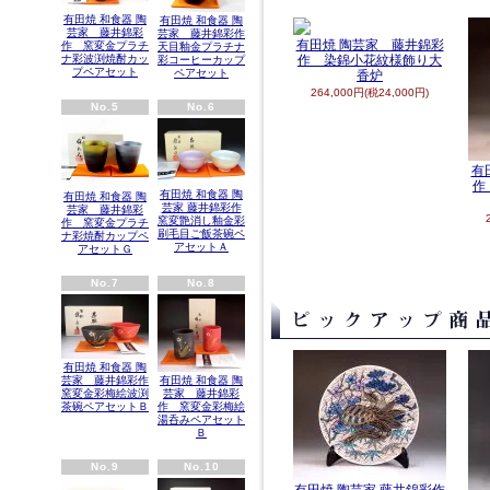
有田焼 和食器 陶
有田焼 和食器 陶
芸家 藤井錦彩
芸家 藤井錦彩作
有田焼 陶芸家 藤井錦彩
作 窯変金プラチ
天目釉金プラチナ
ナ彩波渕焼酎カッ
作 染錦小花紋様飾り大
彩コーヒーカップ
プペアセット
ペアセット
香炉
264,000円(税24,000円)
No.5
No.6
有
作
有田焼 和食器 陶
有田焼 和食器 陶
芸家 藤井錦彩作
芸家 藤井錦彩
窯変艶消し釉金彩
作 窯変金プラチ
刷毛目ご飯茶碗ペ
ナ彩焼酎カップペ
アセットＡ
アセットＧ
No.7
No.8
有田焼 和食器 陶
有田焼 和食器 陶
芸家 藤井錦彩作
芸家 藤井錦彩
窯変金彩梅絵波渕
作 窯変金彩梅絵
茶碗ペアセットＢ
湯呑みペアセット
Ｂ
No.9
No.10