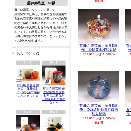
売約済
藤井錦彩窯 中原
藤井錦彩窯スタッフの中原です。
錦彩窯での仕事は、個展の企画や個展で
各地の百貨店や画廊を訪問して作品の説
明など幅広く業務に携わっており、日々
の出会いを大切にしながら毎日頑張って
おります。お客様に喜んでいただけるよ
う誠心誠意努めますので、どうぞよろし
くお願いいたします。
英語
有田焼 陶芸家 藤井錦彩
有
作 染錦黄金桜絵香炉
132,000円(税12,000円)
No.1
No.2
有田焼 和食器 陶
有田焼 陶芸家 藤
芸家 藤井錦彩
井錦彩作 窯変金
作 窯変金彩湯呑
彩南天絵湯呑み
みペアセットＢ
～難を転じて福と
なす～
有田焼 陶芸家 藤井錦彩
作 染錦金彩釉裏紅藤燕
有
No.3
No.4
絵香炉②
作
132,000円(税12,000円)
売約済