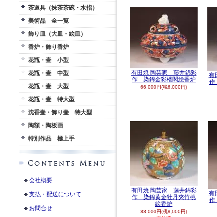
茶道具（抹茶茶碗・水指）
美術品 全一覧
飾り皿（大皿・絵皿）
香炉・飾り香炉
花瓶・壷 小型
有田焼 陶芸家 藤井錦彩
花瓶・壷 中型
有
作 染錦金彩楼閣絵香炉
作
花瓶・壷 大型
66,000円(税6,000円)
花瓶・壷 特大型
沈香壷・飾り壷 特大型
陶額・陶板画
特別作品 極上手
会社概要
有田焼 陶芸家 藤井錦彩
有
支払・配送について
作 染錦黄金牡丹夾竹桃
作
絵香炉
お問合せ
88,000円(税8,000円)