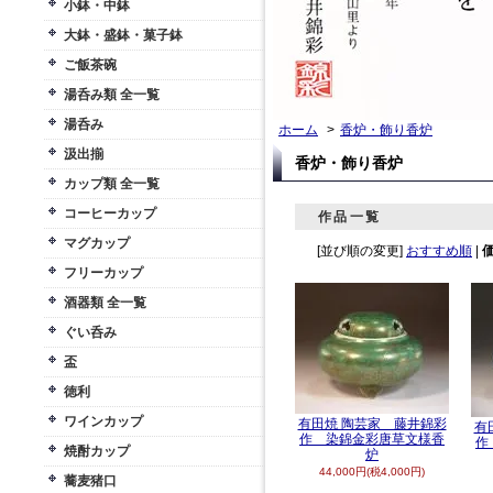
小鉢・中鉢
大鉢・盛鉢・菓子鉢
ご飯茶碗
湯呑み類 全一覧
湯呑み
ホーム
>
香炉・飾り香炉
汲出揃
香炉・飾り香炉
カップ類 全一覧
コーヒーカップ
作品一覧
マグカップ
[並び順の変更]
おすすめ順
|
フリーカップ
酒器類 全一覧
ぐい呑み
盃
徳利
ワインカップ
有田焼 陶芸家 藤井錦彩
有
作 染錦金彩唐草文様香
作
焼酎カップ
炉
44,000円(税4,000円)
蕎麦猪口