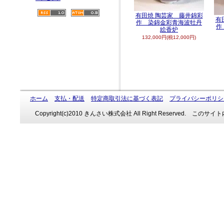
有田焼 陶芸家 藤井錦彩
有
作 染錦金彩青海波牡丹
作
絵香炉
132,000円(税12,000円)
ホーム
支払・配送
特定商取引法に基づく表記
プライバシーポリシ
Copyright(c)2010 きんさい株式会社 All Right Reserve