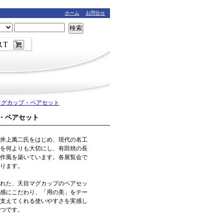
ホーム
お問合せ
検索
マグカップ・ペアセット
・ペアセット
井上萬二氏をはじめ、現代の名工
を何よりも大切にし、有田焼の長
作風を築いています。各展覧会で
ります。
れた、天目マグカップのペアセッ
感にこだわり、「用の美」をテー
支えてくれる使いやすさを実感し
つです。