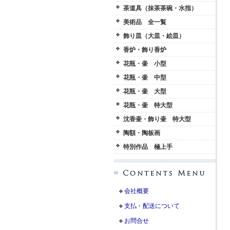
茶道具（抹茶茶碗・水指）
美術品 全一覧
飾り皿（大皿・絵皿）
香炉・飾り香炉
花瓶・壷 小型
花瓶・壷 中型
花瓶・壷 大型
花瓶・壷 特大型
沈香壷・飾り壷 特大型
陶額・陶板画
特別作品 極上手
会社概要
支払・配送について
お問合せ