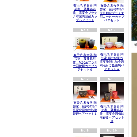
有田焼 和食器 陶
有田焼 和食器 陶
芸家 藤井錦彩
芸家 藤井錦彩作
作 窯変金プラチ
天目釉金プラチナ
ナ彩波渕焼酎カッ
彩コーヒーカップ
プペアセット
ペアセット
No.5
No.6
有田焼 和食器 陶
有田焼 和食器 陶
芸家 藤井錦彩作
芸家 藤井錦彩
窯変艶消し釉金彩
作 窯変金プラチ
刷毛目ご飯茶碗ペ
ナ彩焼酎カップペ
アセットＡ
アセットＧ
No.7
No.8
有田焼 和食器 陶
有田焼 和食器 陶
芸家 藤井錦彩作
芸家 藤井錦彩
窯変金彩梅絵波渕
作 窯変金彩梅絵
茶碗ペアセットＢ
湯呑みペアセット
Ｂ
No.9
No.10