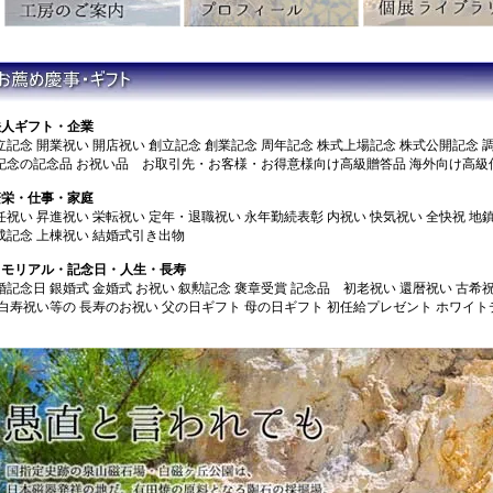
法人ギフト・企業
立記念 開業祝い 開店祝い 創立記念 創業記念 周年記念 株式上場記念 株式公開記念 
記念の記念品 お祝い品 お取引先・お客様・お得意様向け高級贈答品 海外向け高級
繁栄・仕事・家庭
任祝い 昇進祝い 栄転祝い 定年・退職祝い 永年勤続表彰 内祝い 快気祝い 全快祝 地
成記念 上棟祝い 結婚式引き出物
メモリアル・記念日・人生・長寿
婚記念日 銀婚式 金婚式 お祝い 叙勲記念 褒章受賞 記念品 初老祝い 還暦祝い 古希
 白寿祝い等の 長寿のお祝い 父の日ギフト 母の日ギフト 初任給プレゼント ホワイ