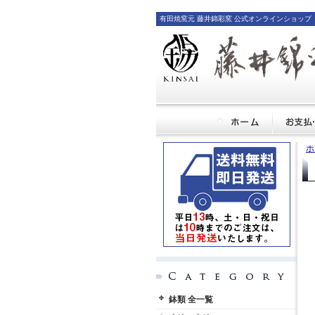
有田焼窯元 藤井錦彩窯 公式オンラインショップ
ホ
鉢類 全一覧