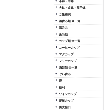
小鉢・中鉢
大鉢・盛鉢・菓子鉢
ご飯茶碗
湯呑み類 全一覧
湯呑み
汲出揃
カップ類 全一覧
コーヒーカップ
マグカップ
フリーカップ
酒器類 全一覧
ぐい呑み
盃
徳利
ワインカップ
焼酎カップ
蕎麦猪口