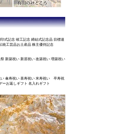
調印式記念 竣工記念 締結式記念品 目標達
伝統工芸品お土産品 株主優待記念
鎮祭 新築祝い 新居祝い 改築祝い 増築祝い
祝い 傘寿祝い 喜寿祝い 米寿祝い 卒寿祝
トデーお返しギフト 名入れギフト