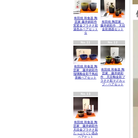
有田焼 和食器 陶
芸家 藤井錦彩作
有田焼 陶芸家
窯変金プラチナ彩
藤井錦彩作 天目
湯呑みペアセット
金彩酒器セット
Ｇ
No.11
No.12
有田焼 和食器 陶
有田焼 和食器 陶
芸家 藤井錦彩作
芸家 藤井錦彩
瑠璃釉金彩千鳥絵
作 天目釉金彩プ
茶碗ペアセット
ラチナ彩マグカッ
プ・ペアセット
No.13
有田焼 和食器 陶
芸家 藤井錦彩作
天目金プラチナ彩
たっぷりぐい呑み
ペアセット