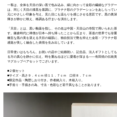
一客は、全体を天目の深い黒で包み込み、縁に向かって金彩の繊細なグラデー
は、同じく天目の漆黒を基調に、プラチナ彩のグラデーションをあしらってい
元にやさしい印象を与え、見た目にも温もりを感じさせる意匠です。黒の奥深
輝きが静かに映え、格調ある佇まいを演出します。
「天目」とは、黒い釉薬を指し、その名は中国・天目山の寺院で用いられた茶
す。鎌倉時代に禅僧が日本へ持ち帰ったことから広まり、茶道の世界でも珍重
幽玄な黒の美を湛える天目の磁肌に、独自技法で艶を抑えた金彩・プラチナ彩
感覚が美しく融合した表情を生み出しています。
日常使いはもちろん、お祝いの品やご結婚祝い、記念品、法人ギフトとしても
る方の真心を静かに伝え、時を重ねるほどに愛着が深まる――有田焼の伝統美
マグカップペアセットでございます。
■２個セット
■サイズ・高さ９．４ｃｍ 径１１．７ｃｍ 口径８．７ｃｍ
■限定作品・陶歴しおり付き。作者銘入り。木箱入り。
■手造り・手描きの為、寸法・色彩など若干異なることがあります。