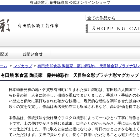
有田焼窯元 藤井錦彩窯 公式オンラインショップ
ーム
>
マグカップ
>
有田焼 和食器 陶芸家 藤井錦彩作 天目釉金彩プラチナ彩
有田焼 和食器 陶芸家 藤井錦彩作 天目釉金彩プラチナ彩マグカップ
日本磁器発祥の地・佐賀県有田町に生まれた藤井錦彩は、有田焼の人間国宝・
ら各界の第一人者に師事し、研鑽を重ねてまいりました。手造り・手描きの心
い歴史と伝統に裏打ちされた確かな技術に、現代的な感性を調和させた独自の
数々の賞を受賞し、作品は著名美術館にも収蔵されるなど、高い評価を得てお
本作品は、伝統技法を受け継ぐ手ロクロ成形によって一つひとつ丁寧に制作さ
トです。土の伸びやかさを感じる成形、口当たりのやわらかさ、手に伝わる質
マに仕上げました。手に取ると自然と指になじみ、毎日のひとときを心地よく
ていただけます。丈夫で扱いやすく、長くご愛用いただけることも魅力のひと