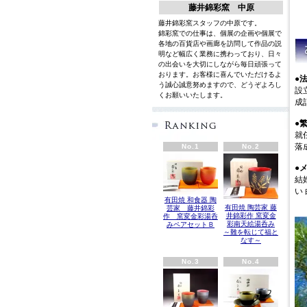
藤井錦彩窯 中原
藤井錦彩窯スタッフの中原です。
錦彩窯での仕事は、個展の企画や個展で
各地の百貨店や画廊を訪問して作品の説
明など幅広く業務に携わっており、日々
の出会いを大切にしながら毎日頑張って
おります。お客様に喜んでいただけるよ
●
う誠心誠意努めますので、どうぞよろし
設
くお願いいたします。
英語
成
●
就
落
No.1
No.2
●
結
い
有田焼 和食器 陶
有田焼 陶芸家 藤
芸家 藤井錦彩
井錦彩作 窯変金
作 窯変金彩湯呑
彩南天絵湯呑み
みペアセットＢ
～難を転じて福と
なす～
No.3
No.4