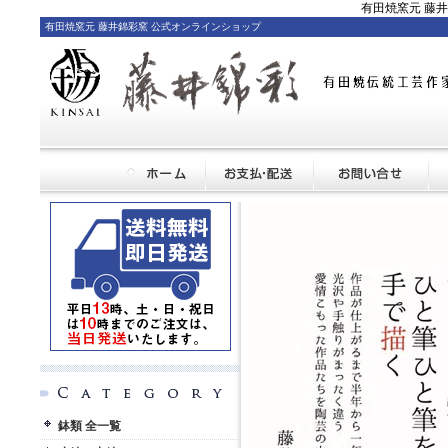
有田焼窯元 藤
有田焼窯元 藤井錦彩窯 公式オンラインショップ
鉢類 全一覧