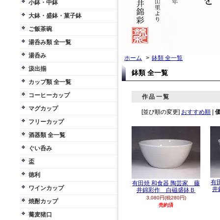
小鉢・中鉢
大鉢・盛鉢・菓子鉢
ご飯茶碗
湯呑み類 全一覧
湯呑み
ホーム
>
鉢類 全一覧
汲出揃
鉢類 全一覧
カップ類 全一覧
コーヒーカップ
作品一覧
マグカップ
[並び順の変更]
おすすめ順
|
フリーカップ
酒器類 全一覧
ぐい呑み
盃
徳利
有
有田焼 和食器 陶芸家 藤
ワインカップ
井
井錦彩作 白磁盛鉢Ｂ
3,080円(税280円)
焼酎カップ
売約済
蕎麦猪口