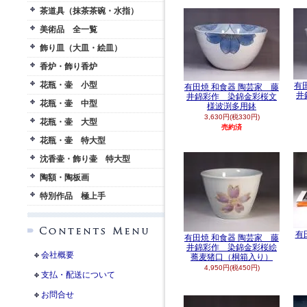
茶道具（抹茶茶碗・水指）
美術品 全一覧
飾り皿（大皿・絵皿）
香炉・飾り香炉
花瓶・壷 小型
有
有田焼 和食器 陶芸家 藤
井
井錦彩作 染錦金彩桜文
花瓶・壷 中型
様波渕多用鉢
3,630円(税330円)
花瓶・壷 大型
売約済
花瓶・壷 特大型
沈香壷・飾り壷 特大型
陶額・陶板画
特別作品 極上手
有
有田焼 和食器 陶芸家 藤
井錦彩作 染錦金彩桜絵
会社概要
蕎麦猪口（桐箱入り）
4,950円(税450円)
支払・配送について
お問合せ