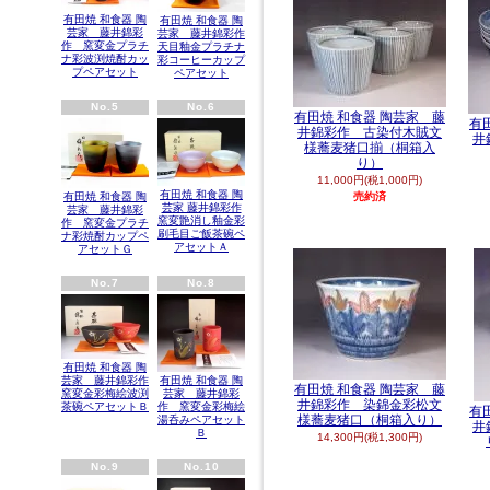
有田焼 和食器 陶
有田焼 和食器 陶
芸家 藤井錦彩
芸家 藤井錦彩作
作 窯変金プラチ
天目釉金プラチナ
ナ彩波渕焼酎カッ
彩コーヒーカップ
プペアセット
ペアセット
No.5
No.6
有田焼 和食器 陶芸家 藤
有
井錦彩作 古染付木賊文
井
様蕎麦猪口揃（桐箱入
り）
11,000円(税1,000円)
有田焼 和食器 陶
売約済
有田焼 和食器 陶
芸家 藤井錦彩作
芸家 藤井錦彩
窯変艶消し釉金彩
作 窯変金プラチ
刷毛目ご飯茶碗ペ
ナ彩焼酎カップペ
アセットＡ
アセットＧ
No.7
No.8
有田焼 和食器 陶
有田焼 和食器 陶
芸家 藤井錦彩作
有田焼 和食器 陶芸家 藤
芸家 藤井錦彩
窯変金彩梅絵波渕
井錦彩作 染錦金彩松文
作 窯変金彩梅絵
茶碗ペアセットＢ
有
様蕎麦猪口（桐箱入り）
湯呑みペアセット
井
Ｂ
14,300円(税1,300円)
No.9
No.10