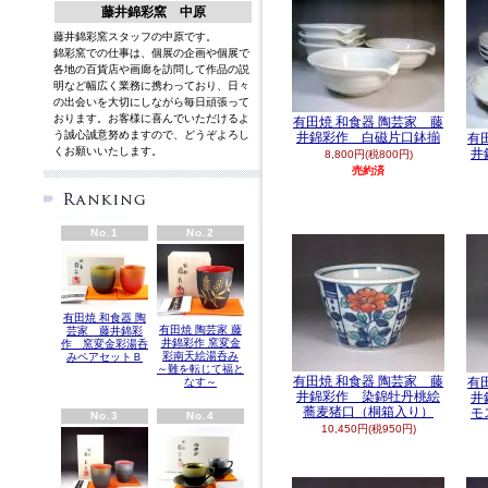
藤井錦彩窯 中原
藤井錦彩窯スタッフの中原です。
錦彩窯での仕事は、個展の企画や個展で
各地の百貨店や画廊を訪問して作品の説
明など幅広く業務に携わっており、日々
の出会いを大切にしながら毎日頑張って
おります。お客様に喜んでいただけるよ
有田焼 和食器 陶芸家 藤
う誠心誠意努めますので、どうぞよろし
井錦彩作 白磁片口鉢揃
有
くお願いいたします。
英語
井
8,800円(税800円)
売約済
No.1
No.2
有田焼 和食器 陶
有田焼 陶芸家 藤
芸家 藤井錦彩
井錦彩作 窯変金
作 窯変金彩湯呑
彩南天絵湯呑み
みペアセットＢ
～難を転じて福と
有田焼 和食器 陶芸家 藤
有
なす～
井錦彩作 染錦牡丹桃絵
井
蕎麦猪口（桐箱入り）
モ
No.3
No.4
10,450円(税950円)