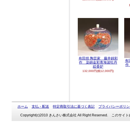
有田焼 陶芸家 藤井錦彩
有
作 染錦金彩青海波牡丹
作
絵香炉
132,000円(税12,000円)
ホーム
支払・配送
特定商取引法に基づく表記
プライバシーポリシ
Copyright(c)2010 きんさい株式会社 All Right Reserve