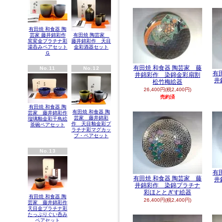
有田焼 和食器 陶
芸家 藤井錦彩作
有田焼 陶芸家
窯変金プラチナ彩
藤井錦彩作 天目
湯呑みペアセット
金彩酒器セット
Ｇ
有田焼 和食器 陶芸家 藤
No.11
No.12
有
井錦彩作 染錦金彩扇割
井
松竹梅絵器
26,400円(税2,400円)
売約済
有田焼 和食器 陶
有田焼 和食器 陶
芸家 藤井錦彩作
芸家 藤井錦彩
瑠璃釉金彩千鳥絵
作 天目釉金彩プ
茶碗ペアセット
ラチナ彩マグカッ
プ・ペアセット
No.13
有
有田焼 和食器 陶芸家 藤
井
井錦彩作 染錦プラチナ
彩ほととぎす絵器
有田焼 和食器 陶
26,400円(税2,400円)
芸家 藤井錦彩作
天目金プラチナ彩
たっぷりぐい呑み
ペアセット