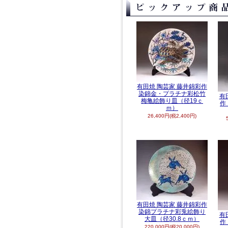
有田焼 陶芸家 藤井錦彩作
染錦金・プラチナ彩松竹
有
梅亀絵飾り皿（径19ｃ
作
ｍ）
26,400円(税2,400円)
有田焼 陶芸家 藤井錦彩作
染錦プラチナ彩兎絵飾り
有
大皿（径30.8ｃｍ）
作
220,000円(税20,000円)