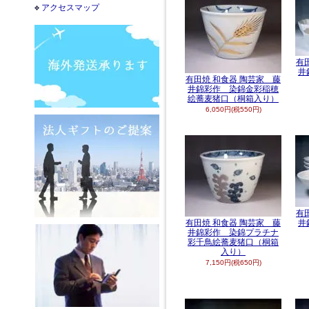
アクセスマップ
有
井
有田焼 和食器 陶芸家 藤
井錦彩作 染錦金彩稲穂
絵蕎麦猪口（桐箱入り）
6,050円(税550円)
有
有田焼 和食器 陶芸家 藤
井
井錦彩作 染錦プラチナ
彩千鳥絵蕎麦猪口（桐箱
入り）
7,150円(税650円)