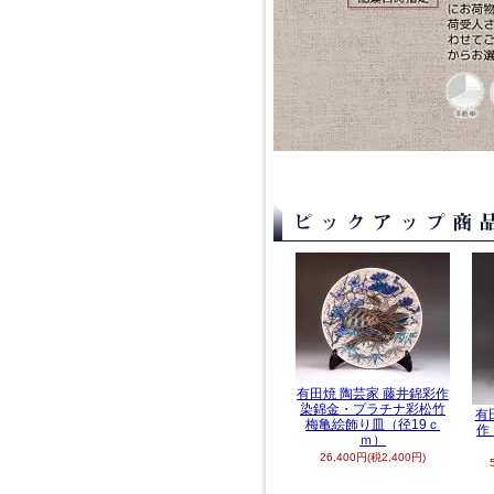
有田焼 陶芸家 藤井錦彩作
染錦金・プラチナ彩松竹
有
梅亀絵飾り皿（径19ｃ
作
ｍ）
26,400円(税2,400円)