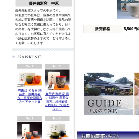
藤井錦彩窯 中原
藤井錦彩窯スタッフの中原です。
錦彩窯での仕事は、個展の企画や個展で
各地の百貨店や画廊を訪問して作品の説
明など幅広く業務に携わっており、日々
販売価格
5,500円
の出会いを大切にしながら毎日頑張って
おります。お客様に喜んでいただけるよ
う誠心誠意努めますので、どうぞよろし
くお願いいたします。
英語
No.1
No.2
有田焼 和食器 陶
有田焼 陶芸家 藤
芸家 藤井錦彩
井錦彩作 窯変金
作 窯変金彩湯呑
彩南天絵湯呑み
みペアセットＢ
～難を転じて福と
なす～
No.3
No.4