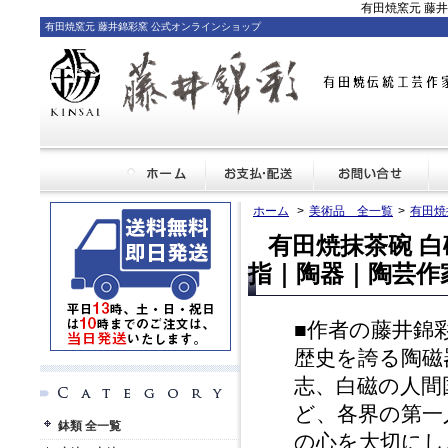
有田焼窯元 藤
有田焼窯元 藤井錦彩窯 公式オンラインショップ
ホーム
>
美術品 全一覧
>
有田焼
有田焼抹茶碗 
指｜陶器｜陶芸作家
■作者の藤井錦
歴史を誇る陶磁
志、白磁の人間
ど、各界の第一
鉢類 全一覧
の心を大切にし