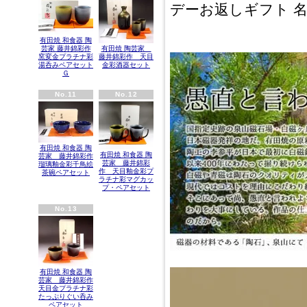
デーお返しギフト 
有田焼 和食器 陶
芸家 藤井錦彩作
有田焼 陶芸家
窯変金プラチナ彩
藤井錦彩作 天目
湯呑みペアセット
金彩酒器セット
Ｇ
No.11
No.12
有田焼 和食器 陶
有田焼 和食器 陶
芸家 藤井錦彩作
芸家 藤井錦彩
瑠璃釉金彩千鳥絵
作 天目釉金彩プ
茶碗ペアセット
ラチナ彩マグカッ
プ・ペアセット
No.13
有田焼 和食器 陶
芸家 藤井錦彩作
天目金プラチナ彩
たっぷりぐい呑み
ペアセット