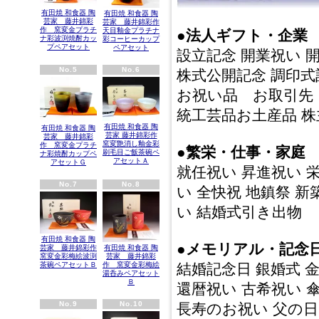
有田焼 和食器 陶
有田焼 和食器 陶
芸家 藤井錦彩
芸家 藤井錦彩作
作 窯変金プラチ
天目釉金プラチナ
●法人ギフト・企業
ナ彩波渕焼酎カッ
彩コーヒーカップ
プペアセット
ペアセット
設立記念 開業祝い 
No.5
No.6
株式公開記念 調印式
お祝い品 お取引先
統工芸品お土産品 
有田焼 和食器 陶
有田焼 和食器 陶
芸家 藤井錦彩作
芸家 藤井錦彩
窯変艶消し釉金彩
作 窯変金プラチ
●繁栄・仕事・家庭
刷毛目ご飯茶碗ペ
ナ彩焼酎カップペ
アセットＡ
アセットＧ
就任祝い 昇進祝い 
No.7
No.8
い 全快祝 地鎮祭 新
い 結婚式引き出物
有田焼 和食器 陶
●メモリアル・記念
有田焼 和食器 陶
芸家 藤井錦彩作
芸家 藤井錦彩
窯変金彩梅絵波渕
結婚記念日 銀婚式 
作 窯変金彩梅絵
茶碗ペアセットＢ
湯呑みペアセット
Ｂ
還暦祝い 古希祝い 
No.9
No.10
長寿のお祝い 父の日