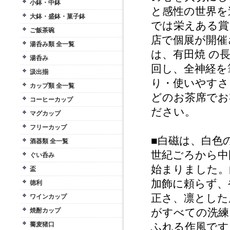
小鉢・中鉢
と感性の世界を
大鉢・盛鉢・菓子鉢
では栄えある賞
ご飯茶碗
店で個展が開催
湯呑み類 全一覧
は、有田焼 の
湯呑み
回し、全神経を
汲出揃
り・使いやすさ
カップ類 全一覧
どのお茶席でお
コーヒーカップ
ださい。
マグカップ
フリーカップ
■白磁は、白色
酒器類 全一覧
世紀ごろから中
ぐい呑み
始まりました。
盃
加飾に頼らず、
徳利
正さ、凛とした
ワインカップ
がすべての洗練
焼酎カップ
蕎麦猪口
ふれる作風です