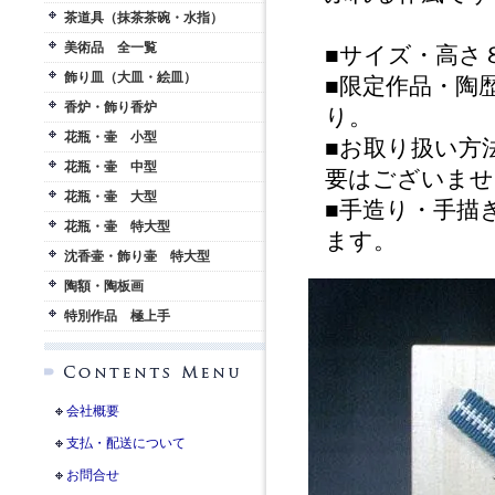
茶道具（抹茶茶碗・水指）
美術品 全一覧
■サイズ・高さ
飾り皿（大皿・絵皿）
■限定作品・陶
香炉・飾り香炉
り。
花瓶・壷 小型
■お取り扱い方
花瓶・壷 中型
要はございませ
花瓶・壷 大型
■手造り・手描
花瓶・壷 特大型
ます。
沈香壷・飾り壷 特大型
陶額・陶板画
特別作品 極上手
会社概要
支払・配送について
お問合せ