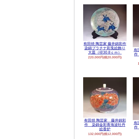
有田焼 陶芸家 藤井錦彩作
染錦プラチナ彩兎絵飾り
有
大皿（径30.8ｃｍ）
作
220,000円(税20,000円)
有田焼 陶芸家 藤井錦彩
有
作 染錦金彩青海波牡丹
作
絵香炉
132,000円(税12,000円)