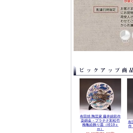
有田焼 陶芸家 藤井錦彩作
染錦金・プラチナ彩松竹
有
梅亀絵飾り皿（径19ｃ
作
ｍ）