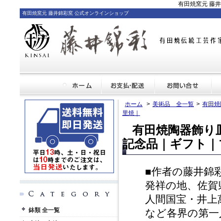
有田焼窯元 藤
有田焼窯元 藤井錦彩窯 公式オンラインショップ
ホーム
>
美術品 全一覧
>
有田焼
里焼｜
有田焼陶器飾り
記念品｜ギフト｜
■作者の藤井錦
発祥の地、佐賀
人間国宝・井上
鉢類 全一覧
など各界の第一