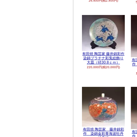
26,400円(税2,400円)
有田焼 陶芸家 藤井錦彩作
染錦プラチナ彩兎絵飾り
有
大皿（径30.8ｃｍ）
作
220,000円(税20,000円)
有田焼 陶芸家 藤井錦彩
有
作 染錦金彩青海波牡丹
作