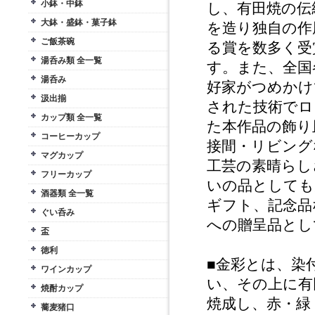
小鉢・中鉢
し、有田焼の伝
大鉢・盛鉢・菓子鉢
を造り独自の作
ご飯茶碗
る賞を数多く受
湯呑み類 全一覧
す。また、全国
湯呑み
好家がつめかけ
汲出揃
された技術でロ
カップ類 全一覧
た本作品の飾り
コーヒーカップ
接間・リビング
マグカップ
工芸の素晴らし
フリーカップ
いの品としても
酒器類 全一覧
ギフト、記念品
ぐい呑み
への贈呈品とし
盃
徳利
■金彩とは、染
ワインカップ
い、その上に有
焼酎カップ
焼成し、赤・緑
蕎麦猪口