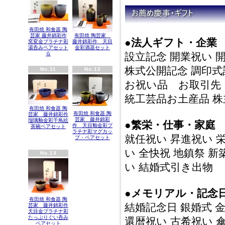
有田焼 和食器 陶
芸家 藤井錦彩作
有田焼 陶芸家
●法人ギフト・企業
窯変金プラチナ彩
藤井錦彩作 天目
湯呑みペアセット
金彩酒器セット
Ｇ
設立記念 開業祝い 
株式公開記念 調印式
No.11
No.12
お祝い品 お取引先
統工芸品お土産品 
有田焼 和食器 陶
有田焼 和食器 陶
芸家 藤井錦彩作
芸家 藤井錦彩
瑠璃釉金彩千鳥絵
●繁栄・仕事・家庭
作 天目釉金彩プ
茶碗ペアセット
ラチナ彩マグカッ
就任祝い 昇進祝い 
プ・ペアセット
い 全快祝 地鎮祭 新
No.13
い 結婚式引き出物
●メモリアル・記念
有田焼 和食器 陶
結婚記念日 銀婚式 
芸家 藤井錦彩作
天目金プラチナ彩
たっぷりぐい呑み
還暦祝い 古希祝い 
ペアセット