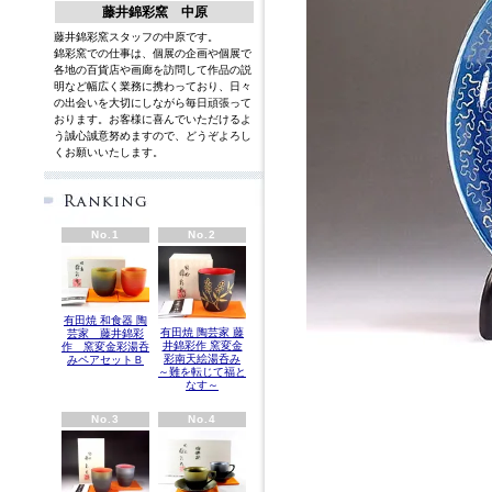
藤井錦彩窯 中原
藤井錦彩窯スタッフの中原です。
錦彩窯での仕事は、個展の企画や個展で
各地の百貨店や画廊を訪問して作品の説
明など幅広く業務に携わっており、日々
の出会いを大切にしながら毎日頑張って
おります。お客様に喜んでいただけるよ
う誠心誠意努めますので、どうぞよろし
くお願いいたします。
英語
No.1
No.2
有田焼 和食器 陶
有田焼 陶芸家 藤
芸家 藤井錦彩
井錦彩作 窯変金
作 窯変金彩湯呑
彩南天絵湯呑み
みペアセットＢ
～難を転じて福と
なす～
No.3
No.4