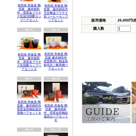
有田焼 和食器 陶
有田焼 和食器 陶
芸家 藤井錦彩
芸家 藤井錦彩作
作 窯変金プラチ
天目釉金プラチナ
ナ彩波渕焼酎カッ
彩コーヒーカップ
販売価格
26,400円(
プペアセット
ペアセット
購入数
No.5
No.6
有田焼 和食器 陶
有田焼 和食器 陶
芸家 藤井錦彩作
芸家 藤井錦彩
窯変艶消し釉金彩
作 窯変金プラチ
刷毛目ご飯茶碗ペ
ナ彩焼酎カップペ
アセットＡ
アセットＧ
No.7
No.8
有田焼 和食器 陶
有田焼 和食器 陶
芸家 藤井錦彩作
芸家 藤井錦彩
窯変金彩梅絵波渕
作 窯変金彩梅絵
茶碗ペアセットＢ
湯呑みペアセット
Ｂ
No.9
No.10