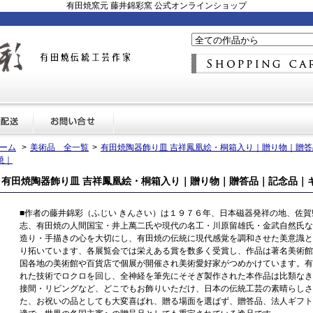
有田焼窯元 藤井錦彩窯 公式オンラインショップ
ーム
>
美術品 全一覧
>
有田焼陶器飾り皿 吉祥鳳凰絵・桐箱入り｜贈り物｜贈
焼｜
有田焼陶器飾り皿 吉祥鳳凰絵・桐箱入り｜贈り物｜贈答品｜記念品｜
■作者の藤井錦彩（ふじい きんさい）は１９７６年、日本磁器発祥の地、佐
志、有田焼の人間国宝・井上萬二氏や現代の名工・川原留雄氏・金武自然氏な
造り・手描きの心を大切にし、有田焼の伝統に現代感覚を調和させた美意識と
り拓いています、各展覧会では栄えある賞を数多く受賞し、作品は著名美術館
国各地の美術館や百貨店で個展が開催され美術愛好家がつめかけています。有
れた技術でロクロを回し、全神経を筆先にそそぎ製作された本作品は比類なき
接間・リビングなど、どこでもお飾りいただけ、日本の伝統工芸の素晴らしさ
た、お祝いの品としても大変喜ばれ、贈る場面を選ばず、贈答品、法人ギフト