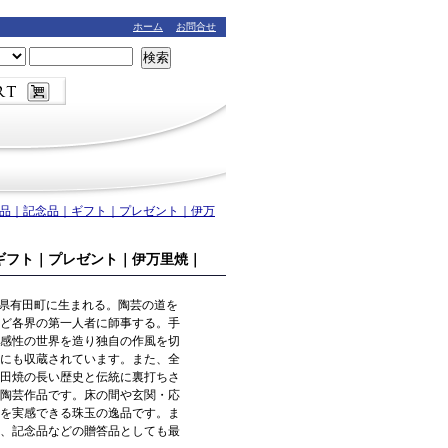
ホーム
お問合せ
検索
答品｜記念品｜ギフト｜プレゼント｜伊万
ギフト｜プレゼント｜伊万里焼｜
賀県有田町に生まれる。陶芸の道を
ど各界の第一人者に師事する。手
感性の世界を造り独自の作風を切
にも収蔵されています。また、全
田焼の長い歴史と伝統に裏打ちさ
陶芸作品です。床の間や玄関・応
を実感できる珠玉の逸品です。ま
、記念品などの贈答品としても最