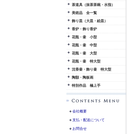
茶道具（抹茶茶碗・水指）
美術品 全一覧
飾り皿（大皿・絵皿）
香炉・飾り香炉
花瓶・壷 小型
花瓶・壷 中型
花瓶・壷 大型
花瓶・壷 特大型
沈香壷・飾り壷 特大型
陶額・陶板画
特別作品 極上手
会社概要
支払・配送について
お問合せ