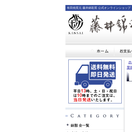
有田焼窯元 藤井錦彩窯 公式オンラインショップ
ホ
里
鉢類 全一覧