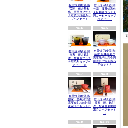
有田焼 和食器 陶
有田焼 和食器 陶
芸家 藤井錦彩
芸家 藤井錦彩作
作 窯変金プラチ
天目釉金プラチナ
ナ彩波渕焼酎カッ
彩コーヒーカップ
プペアセット
ペアセット
No.5
No.6
有田焼 和食器 陶
有田焼 和食器 陶
芸家 藤井錦彩作
芸家 藤井錦彩
窯変艶消し釉金彩
作 窯変金プラチ
刷毛目ご飯茶碗ペ
ナ彩焼酎カップペ
アセットＡ
アセットＧ
No.7
No.8
有田焼 和食器 陶
有田焼 和食器 陶
芸家 藤井錦彩作
芸家 藤井錦彩
窯変金彩梅絵波渕
作 窯変金彩梅絵
茶碗ペアセットＢ
湯呑みペアセット
Ｂ
No.9
No.10