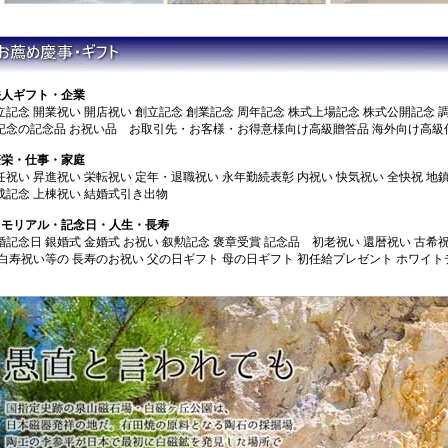
法人ギフト・企業
立記念 開業祝い 開店祝い 創立記念 創業記念 周年記念 株式上場記念 株式公開記念 
記念の記念品 お祝い品 お取引先・お客様・お得意様向け高級贈答品 海外向け高級
繁栄・仕事・家庭
任祝い 昇進祝い 栄転祝い 定年・退職祝い 永年勤続表彰 内祝い 快気祝い 全快祝 地
成記念 上棟祝い 結婚式引き出物
メモリアル・記念日・人生・長寿
婚記念日 銀婚式 金婚式 お祝い 叙勲記念 褒章受賞 記念品 初老祝い 還暦祝い 古希
 白寿祝い等の 長寿のお祝い 父の日ギフト 母の日ギフト 初任給プレゼント ホワイ