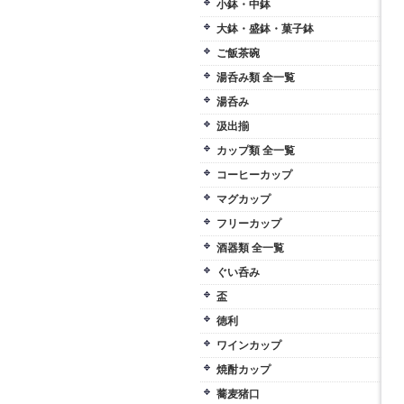
小鉢・中鉢
大鉢・盛鉢・菓子鉢
ご飯茶碗
湯呑み類 全一覧
湯呑み
汲出揃
カップ類 全一覧
コーヒーカップ
マグカップ
フリーカップ
酒器類 全一覧
ぐい呑み
盃
徳利
ワインカップ
焼酎カップ
蕎麦猪口