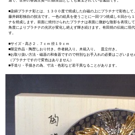
適で、世界の各国主賓への贈呈品としても重宝されている逸品です。
■染錦プラチナ彩とは、１３００度で焼成した白磁の上にプラチナで彩色して
藤井錦彩独自の技法です。一色の絵具を使うごとに一回づつ焼成し６回から１
ナを焼成します。前面に焼付けられたプラチナは表面に微妙な陰影を表現して
角度によりプラチナの光沢が変化し絶えず輝き続けます。有田焼の伝統に現代
す。
■サイズ・高さ２．７ｃｍ 径１９ｃｍ
■限定作品・陶歴しおり付き。作者銘入り。木箱入り。 皿立付き。
■お取り扱い方法・磁器の和食器ですので特別なお手入れの必要はございませ
（プラチナですので変色はありません）
■手造り・手描きの為、寸法・色彩など若干異なることがあります。