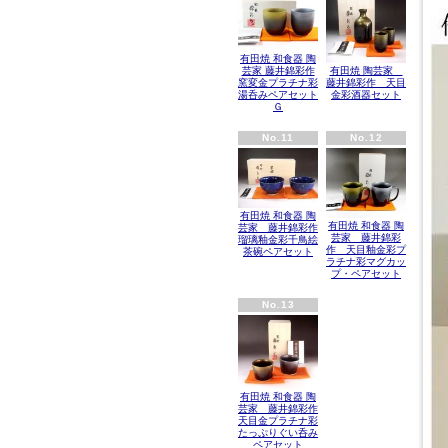
有田焼 和食器 陶
芸家 藤井錦彩作
有田焼 陶芸家
窯変金プラチナ彩
藤井錦彩作 天目
湯呑みペアセット
金彩酒器セット
Ｇ
No.11
No.12
有田焼 和食器 陶
有田焼 和食器 陶
芸家 藤井錦彩作
芸家 藤井錦彩
瑠璃釉金彩千鳥絵
作 天目釉金彩プ
茶碗ペアセット
ラチナ彩マグカッ
プ・ペアセット
No.13
有田焼 和食器 陶
芸家 藤井錦彩作
天目金プラチナ彩
たっぷりぐい呑み
ペアセット