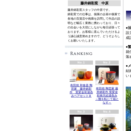
藤井錦彩窯 中原
藤井錦彩窯スタッフの中原です。
錦彩窯での仕事は、個展の企画や個展で
各地の百貨店や画廊を訪問して作品の説
明など幅広く業務に携わっており、日々
●
の出会いを大切にしながら毎日頑張って
おります。お客様に喜んでいただけるよ
設
う誠心誠意努めますので、どうぞよろし
成
くお願いいたします。
英語
●
就
落
No.1
No.2
●
結
い
有田焼 和食器 陶
有田焼 陶芸家 藤
芸家 藤井錦彩
井錦彩作 窯変金
作 窯変金彩湯呑
彩南天絵湯呑み
みペアセットＢ
～難を転じて福と
なす～
No.3
No.4