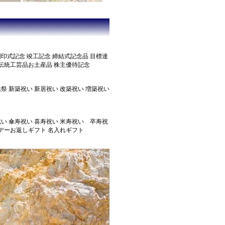
調印式記念 竣工記念 締結式記念品 目標達
伝統工芸品お土産品 株主優待記念
鎮祭 新築祝い 新居祝い 改築祝い 増築祝い
祝い 傘寿祝い 喜寿祝い 米寿祝い 卒寿祝
トデーお返しギフト 名入れギフト