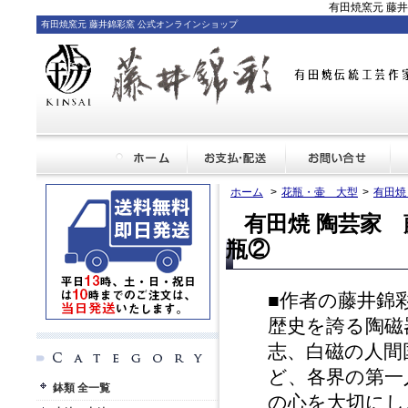
有田焼窯元 藤
有田焼窯元 藤井錦彩窯 公式オンラインショップ
ホーム
>
花瓶・壷 大型
>
有田焼
有田焼 陶芸家
瓶②
■作者の藤井錦
歴史を誇る陶磁
志、白磁の人間
ど、各界の第一
鉢類 全一覧
の心を大切にし