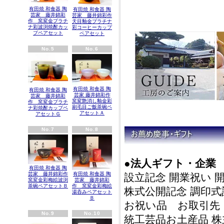
有田焼 和食器 陶
有田焼 和食器 陶
芸家 藤井錦彩
芸家 藤井錦彩作
作 窯変金プラチ
天目釉金プラチナ
ナ彩波渕焼酎カッ
彩コーヒーカップ
プペアセット
ペアセット
No.5
No.6
有田焼 和食器 陶
有田焼 和食器 陶
芸家 藤井錦彩作
芸家 藤井錦彩
窯変艶消し釉金彩
作 窯変金プラチ
刷毛目ご飯茶碗ペ
ナ彩焼酎カップペ
アセットＡ
アセットＧ
No.7
No.8
●法人ギフト・企業
有田焼 和食器 陶
有田焼 和食器 陶
芸家 藤井錦彩作
設立記念 開業祝い 
芸家 藤井錦彩
窯変金彩梅絵波渕
作 窯変金彩梅絵
茶碗ペアセットＢ
株式公開記念 調印式
湯呑みペアセット
Ｂ
お祝い品 お取引先
No.9
No.10
統工芸品お土産品 