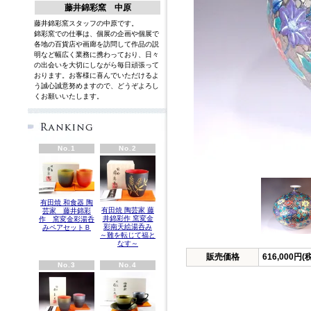
藤井錦彩窯 中原
藤井錦彩窯スタッフの中原です。
錦彩窯での仕事は、個展の企画や個展で
各地の百貨店や画廊を訪問して作品の説
明など幅広く業務に携わっており、日々
の出会いを大切にしながら毎日頑張って
おります。お客様に喜んでいただけるよ
う誠心誠意努めますので、どうぞよろし
くお願いいたします。
英語
No.1
No.2
有田焼 和食器 陶
有田焼 陶芸家 藤
芸家 藤井錦彩
井錦彩作 窯変金
作 窯変金彩湯呑
彩南天絵湯呑み
みペアセットＢ
～難を転じて福と
なす～
販売価格
616,000円(
No.3
No.4