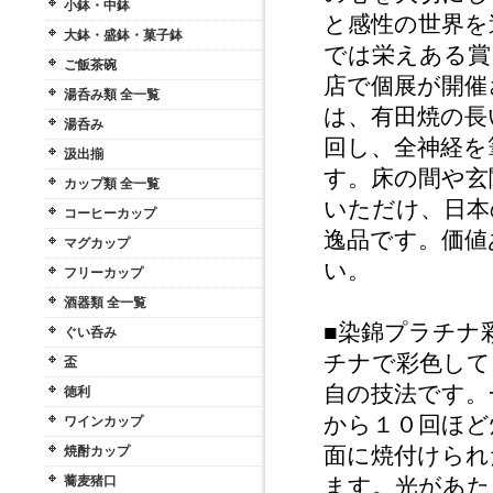
小鉢・中鉢
と感性の世界を
大鉢・盛鉢・菓子鉢
では栄えある賞
ご飯茶碗
店で個展が開催
湯呑み類 全一覧
は、有田焼の長
湯呑み
回し、全神経を
汲出揃
す。床の間や玄
カップ類 全一覧
いただけ、日本
コーヒーカップ
逸品です。価値
マグカップ
い。
フリーカップ
酒器類 全一覧
■染錦プラチナ
ぐい呑み
チナで彩色して
盃
自の技法です。
徳利
から１０回ほど
ワインカップ
面に焼付けられ
焼酎カップ
蕎麦猪口
ます。光があた