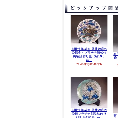
有田焼 陶芸家 藤井錦彩作
染錦金・プラチナ彩松竹
有
梅亀絵飾り皿（径19ｃ
作
ｍ）
26,400円(税2,400円)
有田焼 陶芸家 藤井錦彩作
染錦プラチナ彩兎絵飾り
有
大皿（径30.8ｃｍ）