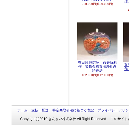
作
220,000円(税20,000円)
有田焼 陶芸家 藤井錦彩
有
作 染錦金彩青海波牡丹
作
絵香炉
132,000円(税12,000円)
ホーム
支払・配送
特定商取引法に基づく表記
プライバシーポリシ
Copyright(c)2010 きんさい株式会社 All Right Reserve