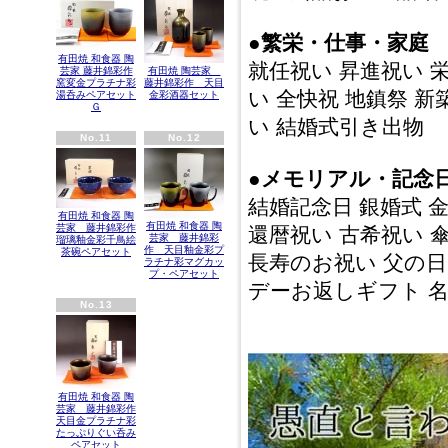
●繁栄・仕事・家庭
有田焼 和食器 陶
就任祝い 昇進祝い 
芸家 藤井錦彩作
有田焼 陶芸家
窯変金プラチナ彩
藤井錦彩作 天目
い 全快祝 地鎮祭 新
湯呑みペアセット
金彩酒器セット
Ｇ
い 結婚式引き出物
No.11
No.12
●メモリアル・記念
結婚記念日 銀婚式 
有田焼 和食器 陶
有田焼 和食器 陶
芸家 藤井錦彩作
還暦祝い 古希祝い 
芸家 藤井錦彩
瑠璃釉金彩千鳥絵
作 天目釉金彩プ
茶碗ペアセット
長寿のお祝い 父の日
ラチナ彩マグカッ
プ・ペアセット
デーお返しギフト 
No.13
有田焼 和食器 陶
芸家 藤井錦彩作
天目金プラチナ彩
たっぷりぐい呑み
ペアセット