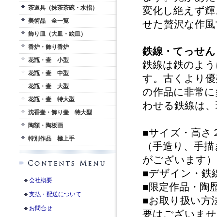
茶道具（抹茶茶碗・水指）
変化し絶えず輝
美術品 全一覧
せた贅沢な作風
飾り皿（大皿・絵皿）
香炉・飾り香炉
鉄線・てっせん
花瓶・壷 小型
鉄線は鉄のよう
花瓶・壷 中型
す。古くより優
花瓶・壷 大型
の作品に非常に
花瓶・壷 特大型
わせる鉄線は、
沈香壷・飾り壷 特大型
陶額・陶板画
■サイズ・高さ
特別作品 極上手
（手造り、手描
がございます）
■デザイン・鉄
会社概要
■限定作品・陶
支払・配送について
■お取り扱い方
お問合せ
要はございませ