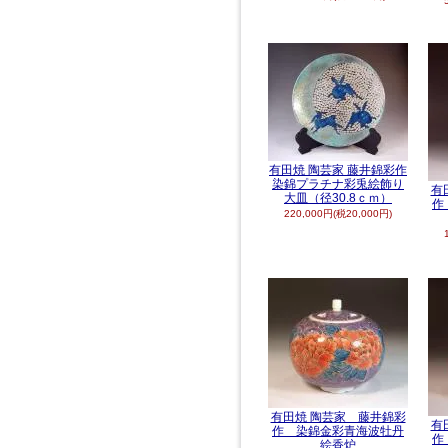
有田焼 陶芸家 藤井錦彩作
染錦プラチナ彩兎絵飾り
有
大皿（径30.8ｃｍ）
作
220,000円(税20,000円)
有田焼 陶芸家 藤井錦彩
有
作 染錦金彩青海波牡丹
作
絵香炉