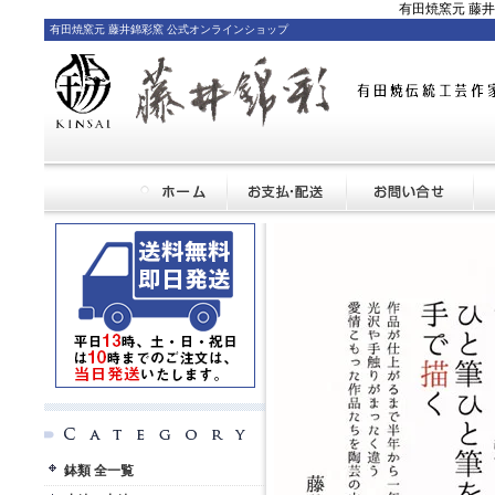
有田焼窯元 藤
有田焼窯元 藤井錦彩窯 公式オンラインショップ
鉢類 全一覧