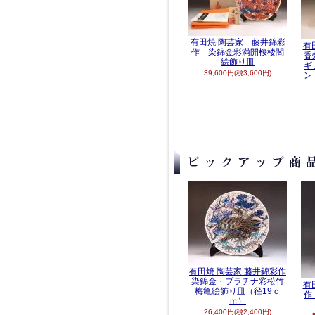
有田焼 陶芸家 藤井錦彩
有
作 染錦金彩満開桜楼閣
香
絵飾り皿
ギ
39,600円(税3,600円)
ン
有田焼 陶芸家 藤井錦彩作
染錦金・プラチナ彩松竹
有
梅亀絵飾り皿（径19ｃ
作
ｍ）
26,400円(税2,400円)