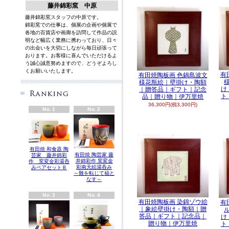
藤井錦彩窯 中原
藤井錦彩窯スタッフの中原です。
錦彩窯での仕事は、個展の企画や個展で
各地の百貨店や画廊を訪問して作品の説
明など幅広く業務に携わっており、日々
の出会いを大切にしながら毎日頑張って
おります。お客様に喜んでいただけるよ
う誠心誠意努めますので、どうぞよろし
くお願いいたします。
英語
有
有田焼陶板画 色鍋島波文
様花瓶絵｜壁掛け・陶額
け
｜贈答品｜ギフト｜記念
ト
品｜贈り物｜伊万里焼
36,300円(税3,300円)
No.1
No.2
有田焼 和食器 陶
有田焼 陶芸家 藤
芸家 藤井錦彩
井錦彩作 窯変金
作 窯変金彩湯呑
彩南天絵湯呑み
みペアセットＢ
～難を転じて福と
なす～
No.3
No.4
有田焼陶板画 染錦ゾウ絵
有
｜象絵壁掛け・陶額｜贈
答品｜ギフト｜記念品｜
け
贈り物｜伊万里焼
ト