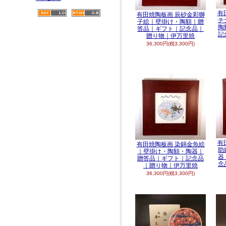
有
有田焼陶板画 辰砂金彩獅
チ
子絵｜壁掛け・陶額｜贈
陶
答品｜ギフト｜記念品｜
記
贈り物｜伊万里焼
36,300円(税3,300円)
有
有田焼陶板画 染錦金魚絵
助
｜壁掛け・陶額・陶器｜
器
贈答品｜ギフト｜記念品
念
｜贈り物｜伊万里焼
36,300円(税3,300円)