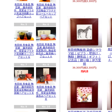
36,300円(税3,300円)
有田焼 和食器 陶
有田焼 和食器 陶
芸家 藤井錦彩
芸家 藤井錦彩作
作 窯変金プラチ
天目釉金プラチナ
ナ彩波渕焼酎カッ
彩コーヒーカップ
プペアセット
ペアセット
No.5
No.6
有田焼 和食器 陶
有田焼 和食器 陶
芸家 藤井錦彩作
芸家 藤井錦彩
有
有田焼陶板画 染錦シマウ
窯変艶消し釉金彩
作 窯変金プラチ
マ絵｜ゼブラ・壁掛け・
刷毛目ご飯茶碗ペ
ナ彩焼酎カップペ
け
アセットＡ
陶額｜贈答品｜ギフト｜
アセットＧ
ト
記念品｜贈り物｜伊万里
焼
No.7
No.8
36,300円(税3,300円)
売約済
有田焼 和食器 陶
有田焼 和食器 陶
芸家 藤井錦彩作
芸家 藤井錦彩
窯変金彩梅絵波渕
作 窯変金彩梅絵
茶碗ペアセットＢ
湯呑みペアセット
Ｂ
No.9
No.10