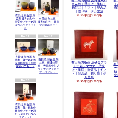
有田焼陶板画 染錦花咲爺
有
さん絵｜壁掛け・陶額｜
｜
贈答品｜ギフト｜記念品
贈
｜贈り物｜伊万里焼
有田焼 和食器 陶
36,300円(税3,300円)
芸家 藤井錦彩作
有田焼 陶芸家
窯変金プラチナ彩
藤井錦彩作 天目
湯呑みペアセット
金彩酒器セット
Ｇ
No.11
No.12
有田焼 和食器 陶
有田焼 和食器 陶
芸家 藤井錦彩作
有田焼陶板画 辰砂金プラ
芸家 藤井錦彩
瑠璃釉金彩千鳥絵
有
作 天目釉金彩プ
チナ彩シマウマ｜壁掛
茶碗ペアセット
チ
ラチナ彩マグカッ
け・陶額｜贈答品｜ギフ
額
プ・ペアセット
ト｜記念品｜贈り物｜伊
念
万里焼
No.13
36,300円(税3,300円)
有田焼 和食器 陶
芸家 藤井錦彩作
天目金プラチナ彩
たっぷりぐい呑み
ペアセット