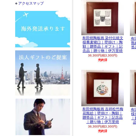
アクセスマップ
有田焼陶板画 染付伝統文
有
様蕎麦猪口｜壁掛け・陶
瓶
額｜贈答品｜ギフト｜記
答
念品｜贈り物｜伊万里焼
36,300円(税3,300円)
売約済
有田焼陶板画 吉祥松竹梅
有
花瓶絵｜壁掛け・陶額｜
様
贈答品｜ギフト｜記念品
｜
｜贈り物｜伊万里焼
36,300円(税3,300円)
売約済