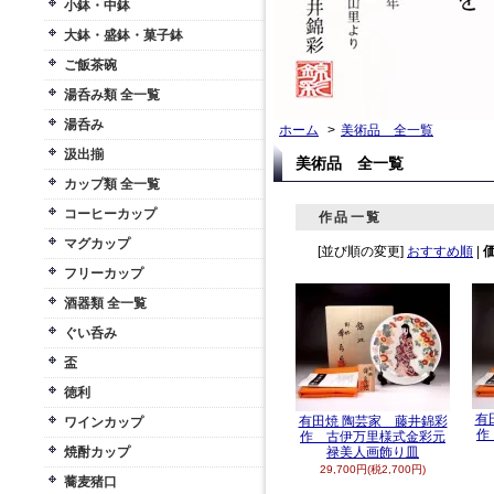
小鉢・中鉢
大鉢・盛鉢・菓子鉢
ご飯茶碗
湯呑み類 全一覧
湯呑み
ホーム
>
美術品 全一覧
汲出揃
美術品 全一覧
カップ類 全一覧
コーヒーカップ
作品一覧
マグカップ
[並び順の変更]
おすすめ順
|
フリーカップ
酒器類 全一覧
ぐい呑み
盃
徳利
有
有田焼 陶芸家 藤井錦彩
ワインカップ
作
作 古伊万里様式金彩元
焼酎カップ
禄美人画飾り皿
29,700円(税2,700円)
蕎麦猪口