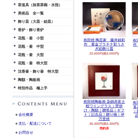
茶道具（抹茶茶碗・水指）
美術品 全一覧
飾り皿（大皿・絵皿）
香炉・飾り香炉
花瓶・壷 小型
有田焼 陶芸家 藤井錦彩
有
作 黄金プラチナ彩うさ
作
花瓶・壷 中型
ぎ絵飾り皿
33,000円(税3,000円)
花瓶・壷 大型
花瓶・壷 特大型
沈香壷・飾り壷 特大型
陶額・陶板画
特別作品 極上手
有田焼陶板画 染錦赤富士
有
桜ワイングラス｜壁掛
箪
け・陶額｜贈答品｜ギフ
｜
会社概要
ト｜記念品｜贈り物｜伊
万里焼
支払・配送について
36,300円(税3,300円)
売約済
お問合せ