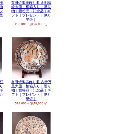
彩夫
有田焼陶器飾り皿 金彩藤
物
絵大皿・桐箱入り｜贈り
フ
物｜贈答品｜記念品｜ギ
里
フト｜プレゼント｜伊万
里焼｜
286,000円(税26,000円)
彩江
有田焼陶器飾り皿 古伊万
り
里大皿・桐箱入り｜贈り
ギ
物｜贈答品｜記念品｜ギ
万
フト｜プレゼント｜伊万
里焼｜
528,000円(税48,000円)