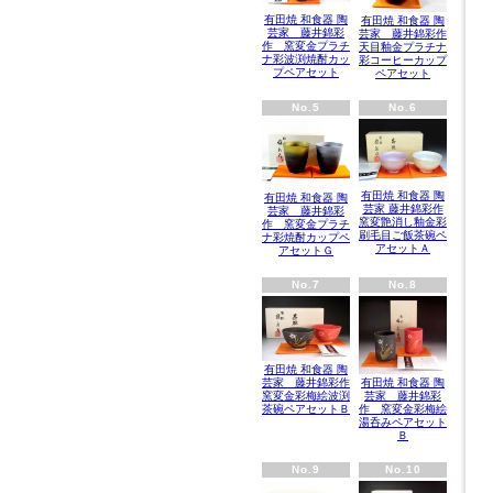
有田焼 和食器 陶
有田焼 和食器 陶
芸家 藤井錦彩
芸家 藤井錦彩作
作 窯変金プラチ
天目釉金プラチナ
ナ彩波渕焼酎カッ
彩コーヒーカップ
プペアセット
ペアセット
No.5
No.6
有田焼 和食器 陶
有田焼 和食器 陶
芸家 藤井錦彩作
芸家 藤井錦彩
窯変艶消し釉金彩
作 窯変金プラチ
刷毛目ご飯茶碗ペ
ナ彩焼酎カップペ
アセットＡ
アセットＧ
No.7
No.8
有田焼 和食器 陶
有田焼 和食器 陶
芸家 藤井錦彩作
芸家 藤井錦彩
窯変金彩梅絵波渕
作 窯変金彩梅絵
茶碗ペアセットＢ
湯呑みペアセット
Ｂ
No.9
No.10