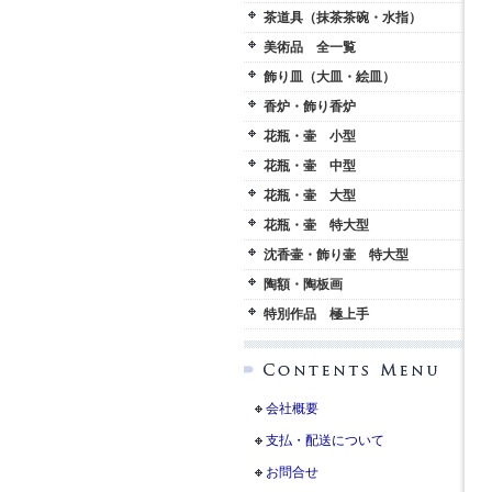
茶道具（抹茶茶碗・水指）
美術品 全一覧
飾り皿（大皿・絵皿）
香炉・飾り香炉
花瓶・壷 小型
花瓶・壷 中型
花瓶・壷 大型
花瓶・壷 特大型
沈香壷・飾り壷 特大型
陶額・陶板画
特別作品 極上手
会社概要
支払・配送について
お問合せ