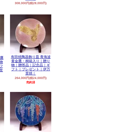
308,000円(税28,000円)
有田焼陶器飾り皿 青海波
金鷹
黄金鷹・桐箱入り｜贈り
物
物｜贈答品｜記念品｜ギ
フ
フト｜プレゼント｜伊万
里
里焼｜
264,000円(税24,000円)
売約済