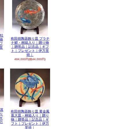
釉牡
有田焼陶器飾り皿 プラチ
物
ナ鯉・桐箱入り｜贈り物
フ
｜贈答品｜記念品｜ギフ
里
ト｜プレゼント｜伊万里
焼｜
484,000円(税44,000円)
金菖
有田焼陶器飾り皿 黄金鳳
り
凰大皿・桐箱入り｜贈り
ギ
物｜贈答品｜記念品｜ギ
万
フト｜プレゼント｜伊万
里焼｜