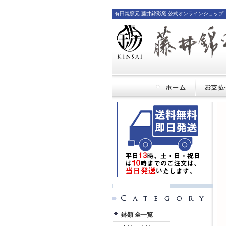
有田焼窯元 藤井錦彩窯 公式オンラインショップ
鉢類 全一覧