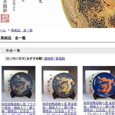
ーム
>
美術品 全一覧
美術品 全一覧
作品一覧
[並び順の変更]
おすすめ順
|
価格順
|
新着順
有田焼陶器飾り皿 金
有田焼陶器飾り皿 黄金龍
有田焼陶器飾り皿 プラチ
絵・桐箱入り｜贈り物
絵・桐箱入り｜贈り物｜
ナ龍絵・桐箱入り｜贈り
贈答品｜記念品｜ギフ
贈答品｜記念品｜ギフト
物｜贈答品｜記念品｜ギ
｜プレゼント｜伊万里
｜プレゼント｜伊万里焼