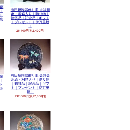
釉藤
有田焼陶器飾り皿 吉祥鶴
｜
亀・桐箱入り｜贈り物｜
ト
贈答品｜記念品｜ギフト
焼
｜プレゼント｜伊万里焼
｜
26,400円(税2,400円)
有田焼陶器飾り皿 金彩金
金蘭
魚絵・桐箱入り｜贈り物
｜
｜贈答品｜記念品｜ギフ
ト
ト｜プレゼント｜伊万里
焼
焼｜
132,000円(税12,000円)