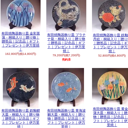
有田焼陶器飾り皿 金彩菖
有田焼陶器飾り皿 プラチ
有田焼陶器飾り皿 鉄
蒲・桐箱入り｜贈り物｜
ナ龍・桐箱入り｜贈り物
丹絵・桐箱入り｜贈り
贈答品｜記念品｜ギフト
｜贈答品｜記念品｜ギフ
｜贈答品｜記念品｜ギ
｜プレゼント｜伊万里焼
ト｜プレゼント｜伊万里
ト｜プレゼント｜伊万
｜
焼｜
焼｜
162,800円(税14,800円)
79,200円(税7,200円)
52,800円(税4,800円)
売約済
有田焼陶器飾り皿 黄
有田焼陶器飾り皿 鉄釉鯉
有田焼陶器飾り皿 青海波
蒲大皿・桐箱入り｜贈
大皿・桐箱入り｜贈り物
鯛大皿・桐箱入り｜贈り
物｜贈答品｜記念品｜
｜贈答品｜記念品｜ギフ
物｜贈答品｜記念品｜ギ
フト｜プレゼント｜伊
ト｜プレゼント｜伊万里
フト｜プレゼント｜伊万
里焼｜
焼｜
里焼｜