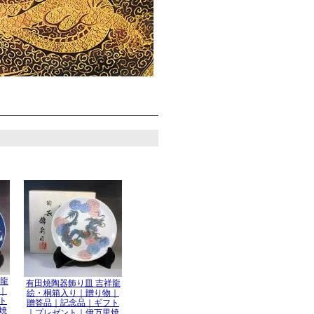
彩龍
有田焼陶器飾り皿 吉祥龍
｜
絵・桐箱入り｜贈り物｜
ト
贈答品｜記念品｜ギフト
焼
｜プレゼント｜伊万里焼