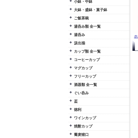
小鉢・中鉢
大鉢・盛鉢・菓子鉢
ご飯茶碗
湯呑み類 全一覧
湯呑み
ホ
汲出揃
カップ類 全一覧
コーヒーカップ
マグカップ
フリーカップ
酒器類 全一覧
ぐい呑み
盃
徳利
ワインカップ
焼酎カップ
蕎麦猪口