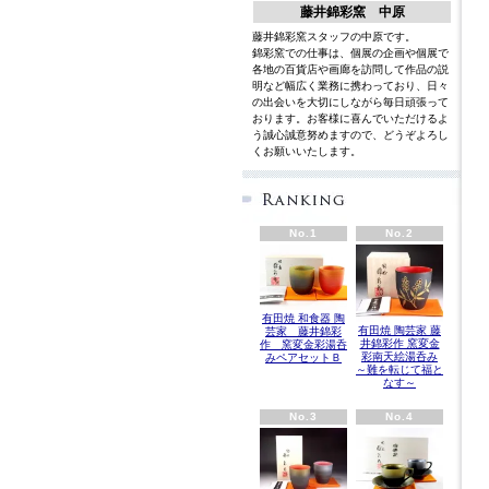
藤井錦彩窯 中原
藤井錦彩窯スタッフの中原です。
錦彩窯での仕事は、個展の企画や個展で
各地の百貨店や画廊を訪問して作品の説
明など幅広く業務に携わっており、日々
の出会いを大切にしながら毎日頑張って
おります。お客様に喜んでいただけるよ
う誠心誠意努めますので、どうぞよろし
くお願いいたします。
英語
No.1
No.2
有田焼 和食器 陶
有田焼 陶芸家 藤
芸家 藤井錦彩
井錦彩作 窯変金
作 窯変金彩湯呑
彩南天絵湯呑み
みペアセットＢ
～難を転じて福と
なす～
No.3
No.4