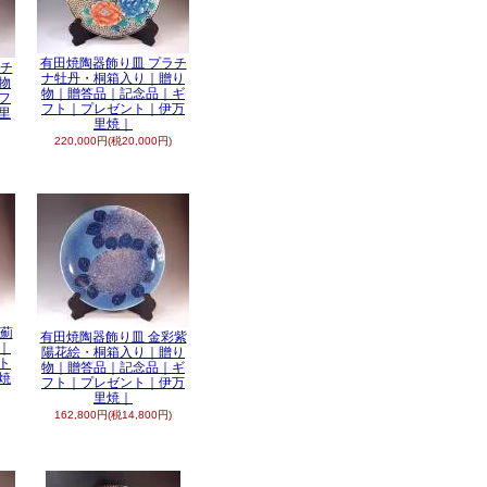
有田焼陶器飾り皿 プラチ
ラチ
ナ牡丹・桐箱入り｜贈り
物
物｜贈答品｜記念品｜ギ
フ
フト｜プレゼント｜伊万
里
里焼｜
220,000円(税20,000円)
錦薊
有田焼陶器飾り皿 金彩紫
｜
陽花絵・桐箱入り｜贈り
ト
物｜贈答品｜記念品｜ギ
焼
フト｜プレゼント｜伊万
里焼｜
162,800円(税14,800円)