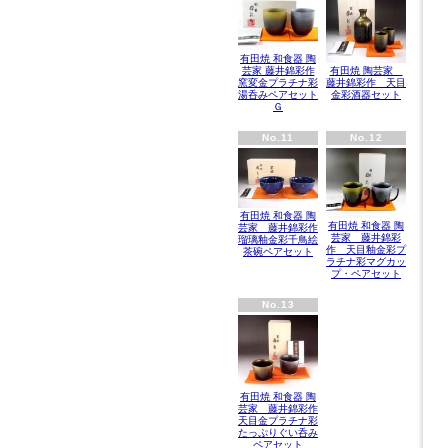
有田焼 和食器 陶
芸家 藤井錦彩作
有田焼 陶芸家
窯変金プラチナ彩
藤井錦彩作 天目
湯呑みペアセット
金彩酒器セット
Ｇ
No.11
No.12
有田焼 和食器 陶
有田焼 和食器 陶
芸家 藤井錦彩作
芸家 藤井錦彩
瑠璃釉金彩千鳥絵
作 天目釉金彩プ
茶碗ペアセット
ラチナ彩マグカッ
プ・ペアセット
No.13
有田焼 和食器 陶
芸家 藤井錦彩作
天目金プラチナ彩
たっぷりぐい呑み
ペアセット