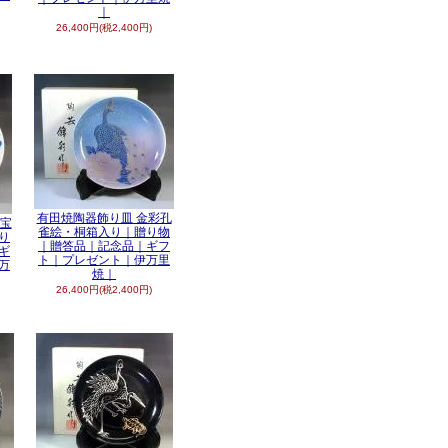
｜
26,400円(税2,400円)
有田焼陶器飾り皿 金彩孔
彩宝
雀絵・桐箱入り｜贈り物
り
｜贈答品｜記念品｜ギフ
ギ
ト｜プレゼント｜伊万里
万
焼｜
26,400円(税2,400円)