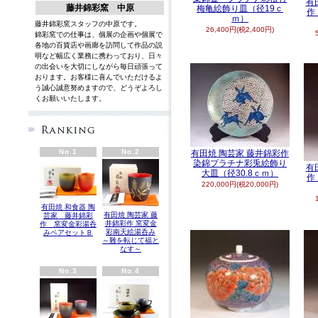
有
藤井錦彩窯 中原
梅亀絵飾り皿（径19ｃ
作
ｍ）
藤井錦彩窯スタッフの中原です。
26,400円(税2,400円)
錦彩窯での仕事は、個展の企画や個展で
各地の百貨店や画廊を訪問して作品の説
明など幅広く業務に携わっており、日々
の出会いを大切にしながら毎日頑張って
おります。お客様に喜んでいただけるよ
う誠心誠意努めますので、どうぞよろし
くお願いいたします。
英語
No.1
No.2
有田焼 陶芸家 藤井錦彩作
染錦プラチナ彩兎絵飾り
有
大皿（径30.8ｃｍ）
作
220,000円(税20,000円)
有田焼 和食器 陶
有田焼 陶芸家 藤
芸家 藤井錦彩
井錦彩作 窯変金
作 窯変金彩湯呑
彩南天絵湯呑み
みペアセットＢ
～難を転じて福と
なす～
No.3
No.4