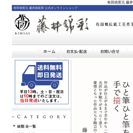
有田焼窯元 藤
有田焼窯元 藤井錦彩窯 公式オンラインショップ
鉢類 全一覧