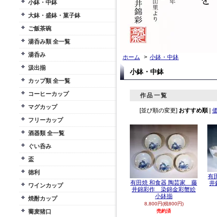
小鉢・中鉢
大鉢・盛鉢・菓子鉢
ご飯茶碗
湯呑み類 全一覧
湯呑み
ホーム
>
小鉢・中鉢
汲出揃
小鉢・中鉢
カップ類 全一覧
コーヒーカップ
作品一覧
マグカップ
[並び順の変更]
おすすめ順
|
フリーカップ
酒器類 全一覧
ぐい呑み
盃
徳利
有
有田焼 和食器 陶芸家 藤
井
ワインカップ
井錦彩作 染錦金彩蟹絵
小鉢揃
焼酎カップ
8,800円(税800円)
蕎麦猪口
売約済