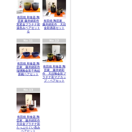
有田焼 和食器 陶
芸家 藤井錦彩作
有田焼 陶芸家
窯変金プラチナ彩
藤井錦彩作 天目
湯呑みペアセット
金彩酒器セット
Ｇ
No.11
No.12
有田焼 和食器 陶
有田焼 和食器 陶
芸家 藤井錦彩作
芸家 藤井錦彩
瑠璃釉金彩千鳥絵
作 天目釉金彩プ
茶碗ペアセット
ラチナ彩マグカッ
プ・ペアセット
No.13
有田焼 和食器 陶
芸家 藤井錦彩作
天目金プラチナ彩
たっぷりぐい呑み
ペアセット