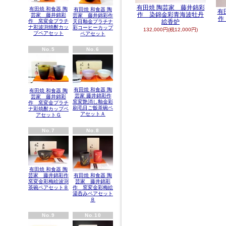
有田焼 陶芸家 藤井錦彩
有田焼 和食器 陶
有田焼 和食器 陶
有
作 染錦金彩青海波牡丹
芸家 藤井錦彩
芸家 藤井錦彩作
作
作 窯変金プラチ
絵香炉
天目釉金プラチナ
ナ彩波渕焼酎カッ
彩コーヒーカップ
132,000円(税12,000円)
プペアセット
ペアセット
No.5
No.6
有田焼 和食器 陶
有田焼 和食器 陶
芸家 藤井錦彩作
芸家 藤井錦彩
窯変艶消し釉金彩
作 窯変金プラチ
刷毛目ご飯茶碗ペ
ナ彩焼酎カップペ
アセットＡ
アセットＧ
No.7
No.8
有田焼 和食器 陶
有田焼 和食器 陶
芸家 藤井錦彩作
芸家 藤井錦彩
窯変金彩梅絵波渕
作 窯変金彩梅絵
茶碗ペアセットＢ
湯呑みペアセット
Ｂ
No.9
No.10