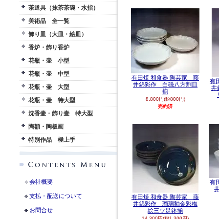
茶道具（抹茶茶碗・水指）
美術品 全一覧
飾り皿（大皿・絵皿）
香炉・飾り香炉
花瓶・壷 小型
花瓶・壷 中型
有田焼 和食器 陶芸家 藤
有
井錦彩作 白磁八方割皿
花瓶・壷 大型
井
揃
8,800円(税800円)
花瓶・壷 特大型
売約済
沈香壷・飾り壷 特大型
陶額・陶板画
特別作品 極上手
会社概要
有
支払・配送について
有田焼 和食器 陶芸家 藤
井錦彩作 瑠璃釉金彩梅
お問合せ
絵三ツ足鉢揃
14,300円(税1,300円)